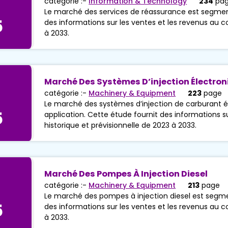
catégorie :-
Information & Technology
234
pa
Le marché des services de réassurance est segment
5
des informations sur les ventes et les revenus au co
à 2033.
Marché Des Systèmes D’injection Électro
catégorie :-
Machinery & Equipment
223
page
Le marché des systèmes d’injection de carburant é
5
application. Cette étude fournit des informations s
historique et prévisionnelle de 2023 à 2033.
Marché Des Pompes À Injection Diesel
catégorie :-
Machinery & Equipment
213
page
Le marché des pompes à injection diesel est segmen
5
des informations sur les ventes et les revenus au co
à 2033.