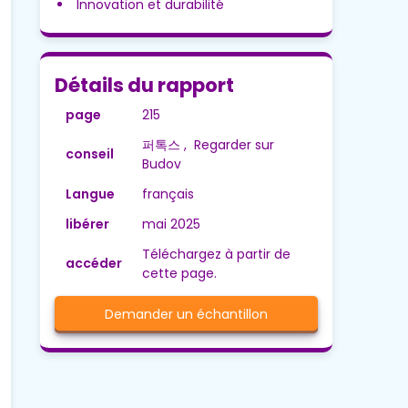
Innovation et durabilité
Détails du rapport
page
215
퍼톡스 , Regarder sur
conseil
Budov
Langue
français
libérer
mai 2025
Téléchargez à partir de
accéder
cette page.
Demander un échantillon