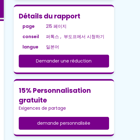
Détails du rapport
page
215 페이지
conseil
퍼톡스 , 부도프에서 시청하기
langue
일본어
Demander une réduction
15% Personnalisation
gratuite
Exigences de partage
demande personnalisée