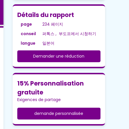
Détails du rapport
page
234 페이지
conseil
퍼톡스 , 부도프에서 시청하기
langue
일본어
Demander une réduction
15% Personnalisation
gratuite
Exigences de partage
demande personnalisée