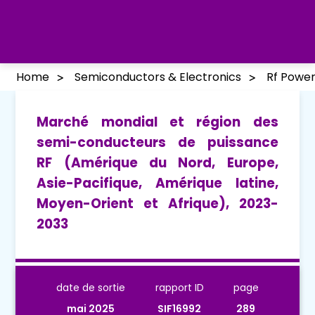
Home
Semiconductors & Electronics
Rf Powe
Marché mondial et région des
semi-conducteurs de puissance
RF (Amérique du Nord, Europe,
Asie-Pacifique, Amérique latine,
Moyen-Orient et Afrique), 2023-
2033
date de sortie
rapport ID
page
mai 2025
SIF16992
289