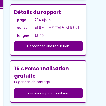
Détails du rapport
page
234 페이지
conseil
퍼톡스 , 부도프에서 시청하기
langue
일본어
Demander une réduction
15% Personnalisation
gratuite
Exigences de partage
demande personnalisée