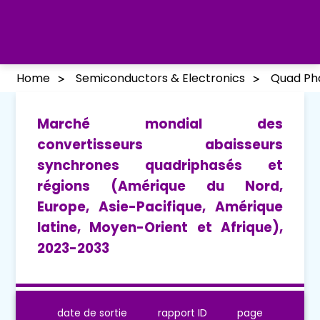
Home
Semiconductors & Electronics
Quad Ph
Marché mondial des
convertisseurs abaisseurs
synchrones quadriphasés et
régions (Amérique du Nord,
Europe, Asie-Pacifique, Amérique
latine, Moyen-Orient et Afrique),
2023-2033
date de sortie
rapport ID
page