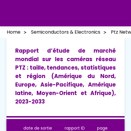
Home
Semiconductors & Electronics
Ptz Net
Rapport d’étude de marché
mondial sur les caméras réseau
PTZ : taille, tendances, statistiques
et région (Amérique du Nord,
Europe, Asie-Pacifique, Amérique
latine, Moyen-Orient et Afrique),
2023-2033
date de sortie
rapport ID
page