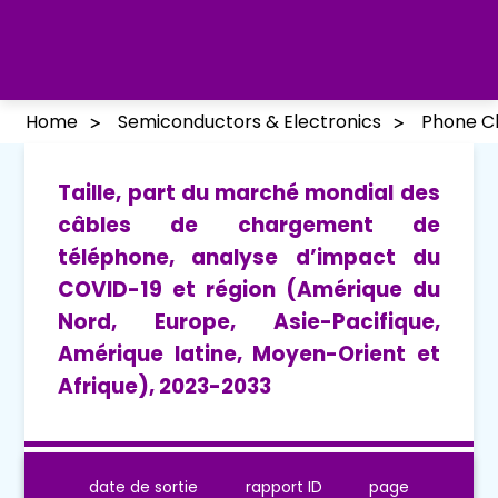
Home
Semiconductors & Electronics
Phone C
Taille, part du marché mondial des
câbles de chargement de
téléphone, analyse d’impact du
COVID-19 et région (Amérique du
Nord, Europe, Asie-Pacifique,
Amérique latine, Moyen-Orient et
Afrique), 2023-2033
date de sortie
rapport ID
page