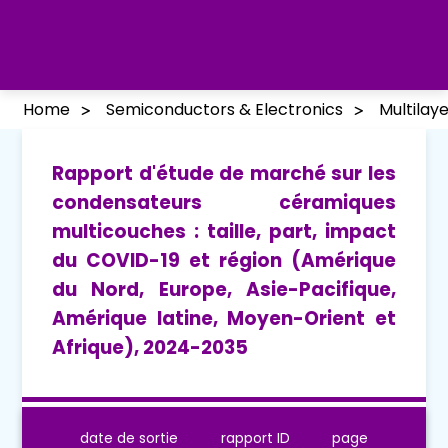
Home
Semiconductors & Electronics
Multilay
Rapport d'étude de marché sur les
condensateurs céramiques
multicouches : taille, part, impact
du COVID-19 et région (Amérique
du Nord, Europe, Asie-Pacifique,
Amérique latine, Moyen-Orient et
Afrique), 2024-2035
date de sortie
rapport ID
page