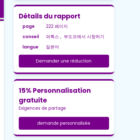
Détails du rapport
page
222 페이지
conseil
퍼톡스 , 부도프에서 시청하기
langue
일본어
Demander une réduction
15% Personnalisation
gratuite
Exigences de partage
demande personnalisée