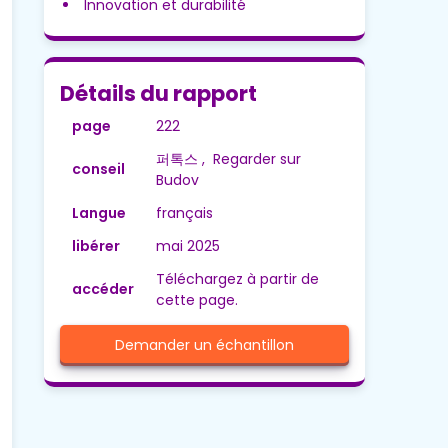
Innovation et durabilité
Détails du rapport
page
222
퍼톡스 , Regarder sur
conseil
Budov
Langue
français
libérer
mai 2025
Téléchargez à partir de
accéder
cette page.
Demander un échantillon