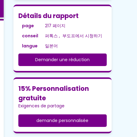
Détails du rapport
page
217 페이지
conseil
퍼톡스 , 부도프에서 시청하기
langue
일본어
Demander une réduction
15% Personnalisation
gratuite
Exigences de partage
demande personnalisée