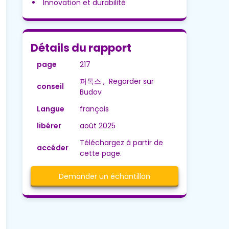
Innovation et durabilité
Détails du rapport
page
217
퍼톡스 , Regarder sur
conseil
Budov
Langue
français
libérer
août 2025
Téléchargez à partir de
accéder
cette page.
Demander un échantillon