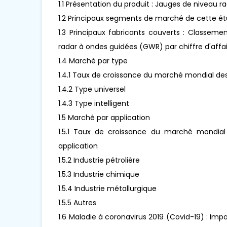
1.1 Présentation du produit : Jauges de niveau
1.2 Principaux segments de marché de cette é
1.3 Principaux fabricants couverts : Classem
radar à ondes guidées (GWR) par chiffre d'affa
1.4 Marché par type
1.4.1 Taux de croissance du marché mondial de
1.4.2 Type universel
1.4.3 Type intelligent
1.5 Marché par application
1.5.1 Taux de croissance du marché mondia
application
1.5.2 Industrie pétrolière
1.5.3 Industrie chimique
1.5.4 Industrie métallurgique
1.5.5 Autres
1.6 Maladie à coronavirus 2019 (Covid-19) : Imp