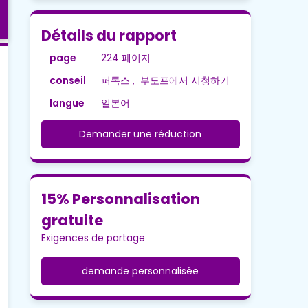
Détails du rapport
page
224 페이지
conseil
퍼톡스 , 부도프에서 시청하기
langue
일본어
Demander une réduction
15% Personnalisation
gratuite
Exigences de partage
demande personnalisée