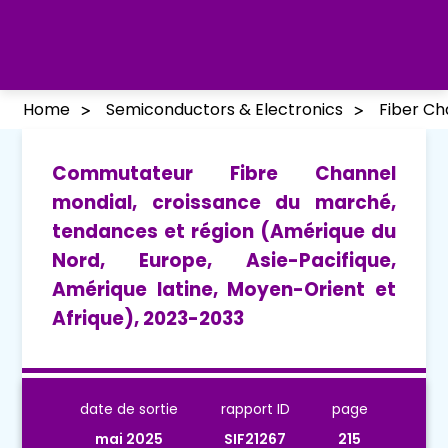
Home
Semiconductors & Electronics
Fiber Ch
Commutateur Fibre Channel
mondial, croissance du marché,
tendances et région (Amérique du
Nord, Europe, Asie-Pacifique,
Amérique latine, Moyen-Orient et
Afrique), 2023-2033
date de sortie
rapport ID
page
mai 2025
SIF21267
215