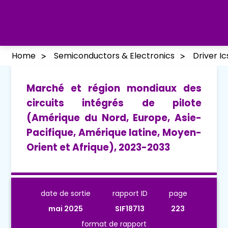
Home
Semiconductors & Electronics
Driver I
Marché et région mondiaux des
circuits intégrés de pilote
(Amérique du Nord, Europe, Asie-
Pacifique, Amérique latine, Moyen-
Orient et Afrique), 2023-2033
date de sortie
rapport ID
page
mai 2025
SIF18713
223
format de rapport