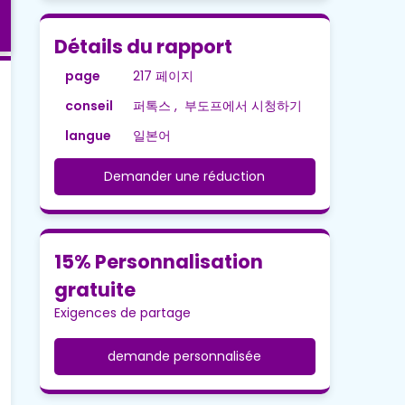
Détails du rapport
page
217 페이지
conseil
퍼톡스 , 부도프에서 시청하기
langue
일본어
Demander une réduction
15% Personnalisation
gratuite
Exigences de partage
demande personnalisée