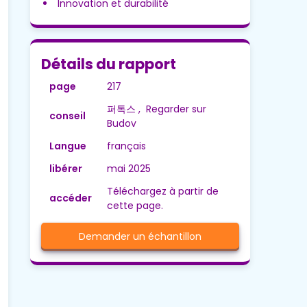
Innovation et durabilité
Détails du rapport
page
217
퍼톡스 , Regarder sur
conseil
Budov
Langue
français
libérer
mai 2025
Téléchargez à partir de
accéder
cette page.
Demander un échantillon