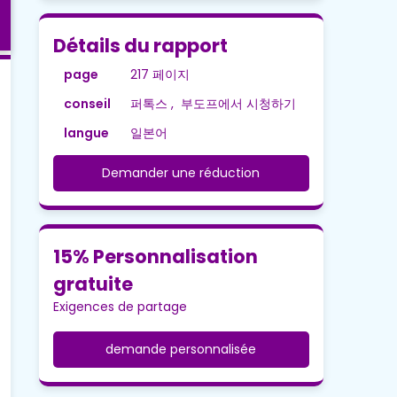
Détails du rapport
page
217 페이지
conseil
퍼톡스 , 부도프에서 시청하기
langue
일본어
Demander une réduction
15% Personnalisation
gratuite
Exigences de partage
demande personnalisée