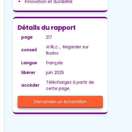
Innovation et durabilité
Détails du rapport
page
217
퍼톡스 , Regarder sur
conseil
Budov
Langue
français
libérer
juin 2025
Téléchargez à partir de
accéder
cette page.
Demander un échantillon