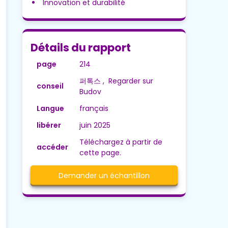
Innovation et durabilité
Détails du rapport
page
214
퍼톡스 , Regarder sur
conseil
Budov
Langue
français
libérer
juin 2025
Téléchargez à partir de
accéder
cette page.
Demander un échantillon