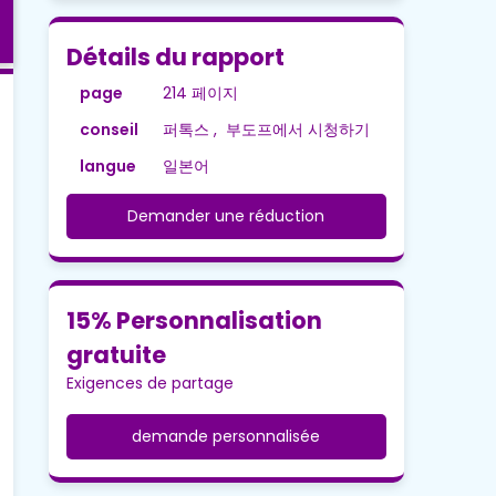
Détails du rapport
page
214 페이지
conseil
퍼톡스 , 부도프에서 시청하기
langue
일본어
Demander une réduction
15% Personnalisation
gratuite
Exigences de partage
demande personnalisée